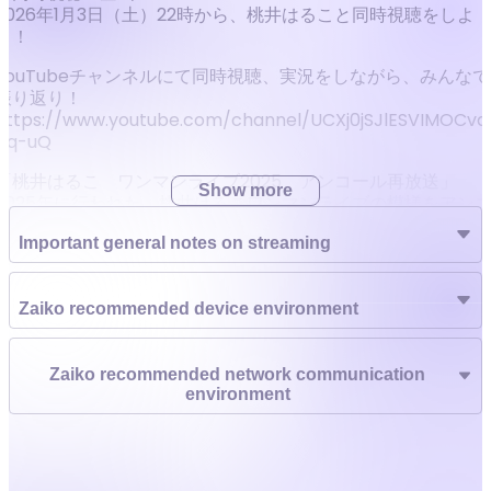
2026年1月3日（土）22時から、桃井はること同時視聴をしよ
う！
YouTubeチャンネルにて同時視聴、実況をしながら、みんなで
振り返り！
https://www.youtube.com/channel/UCXj0jSJlESVIMOCvq
4q-uQ
「桃井はるこ ワンマンライブ2025 アンコール再放送」
Show more
2025年に行われた、桃井はるこワンマンライブの模様をアン
ール再配信！正月スペシャルとして配信します！ソフト化の予
Important general notes on streaming
定がないため、是非！見てね！
同時視聴会を開催！
桃井はるこYouTubeチャンネルにて、本人登場！
Zaiko recommended device environment
ハッシュタグ
#モモーイ再放送
Zaiko recommended network communication
environment
皆で実況しましょう！