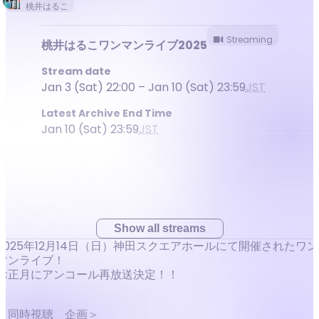
桃井はるこ
Streaming
桃井はるこワンマンライブ2025
Stream date
Jan 3 (Sat) 22:00 – Jan 10 (Sat) 23:59
JST
Latest Archive End Time
Jan 10 (Sat) 23:59
JST
Show all streams
2025年12月14日（日）神田スクエアホールにて開催されたワン
マンライブ！
お正月にアンコール再放送決定！！
＜同時視聴 企画＞