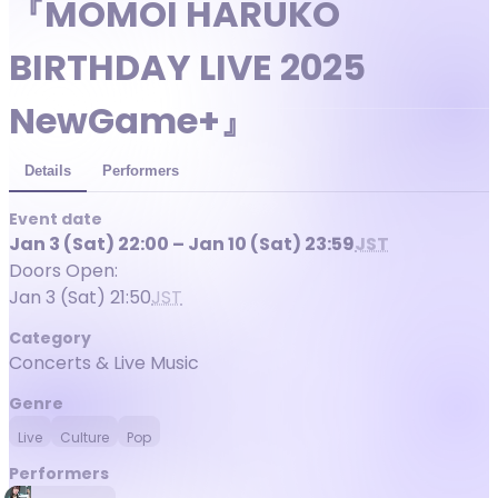
『MOMOI HARUKO
BIRTHDAY LIVE 2025
NewGame+』
Details
Performers
Event date
Jan 3 (Sat) 22:00 – Jan 10 (Sat) 23:59
JST
Doors Open:
Jan 3 (Sat) 21:50
JST
Category
Concerts & Live Music
Genre
Live
Culture
Pop
Performers